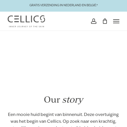
Skip
GRATIS VERZENDING IN NEDERLAND EN BELGIË.*
to
Close
Winkelmand
Cart
Men
main
account
content
Our
story
Een mooie huid begint van binnenuit. Deze overtuiging
was het begin van Cellics. Op zoek naar een krachtig,