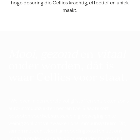
hoge dosering die Cellics krachtig, effectief en uniek
maakt.
Mooi, gezond
en
vitaal
ouder worden, dát is
waar Cellics voor staat.
“We leven in een wereld vol gifstoffen en ziekten zoals
auto-immuunziekten nemen toe. Slaaptekort,
bespoten voedsel, stress, weinig beweging en te
weinig zonlicht verzwakken ons immuunsysteem. Dit,
samen met een tekort aan voedingsstoffen, zet ons
lichaam onder druk waardoor veroudering versnelt.