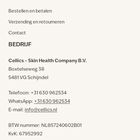
Bestellen en betalen
Verzending en retourneren
Contact
BEDRIJF
Cellics – Skin Health Company B.V.
Boxtelseweg 38
5481 VG Schijndel
Telefoon: +31 630 962534
WhatsApp:
+31 630 962534
E-mail:
info@cellics.nl
BTW nummer: NL857240602B01
KvK: 67952992