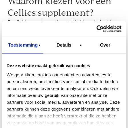
Waarom kiezen voor een
Cellics supplement?
Een
Cellics supplement
is ontwikkeld vanuit de visie
dat huidverbetering begint van binnenuit. Daarom
combineert
Cellics Independent
hoogwaardige
ingrediënten zoals
plantaardige eiwitten,
Toestemming
Details
Over
antioxidanten en fruits & greens
in één formule.
Welk Cellics product is geschikt voor mij?
Deze website maakt gebruik van cookies
Cellics Independent is de
derde stap
van de meest
We gebruiken cookies om content en advertenties te
complete boost van binnenuit. Iedere huid is anders en
personaliseren, om functies voor social media te bieden
heeft andere behoeften. Daarom heeft Cellics een
en om ons websiteverkeer te analyseren. Ook delen we
complete productlijn ontwikkeld van
4 stappen
om de
informatie over uw gebruik van onze site met onze
huid van binnenuit te ondersteunen. Met de
keuzehulp
partners voor social media, adverteren en analyse. Deze
ontdek je welke formule het beste past bij jouw huid,
partners kunnen deze gegevens combineren met andere
leefstijl en doelen.
informatie die u aan ze heeft verstrekt of die ze hebben
verzameld op basis van uw gebruik van hun services.
Maak ook kennis met onze andere producten;