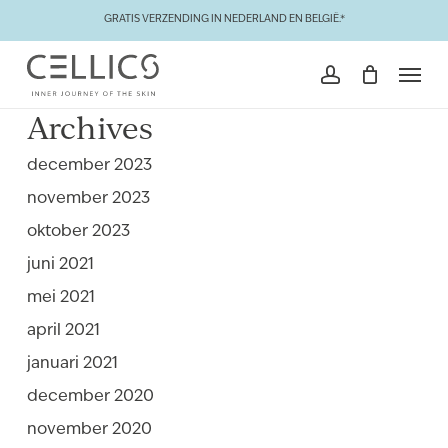
Skip
GRATIS VERZENDING IN NEDERLAND EN BELGIË.*
to
Close
Winkelmand
Cart
Men
main
account
content
Archives
december 2023
november 2023
oktober 2023
juni 2021
mei 2021
april 2021
januari 2021
december 2020
november 2020