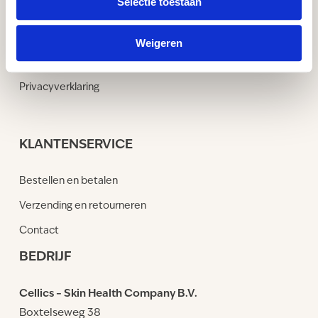
Selectie toestaan
Blog
Werken Met
Weigeren
Algemene voorwaarden
Privacyverklaring
KLANTENSERVICE
Bestellen en betalen
Verzending en retourneren
Contact
BEDRIJF
Cellics – Skin Health Company B.V.
Boxtelseweg 38