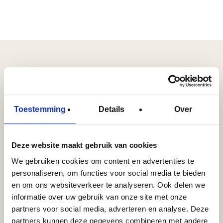
Nieuwsbrief
Toestemming
Details
Over
Schrijf je in en blijf op de hoogte van het laatste nieuws
en skin tips & tricks.
Deze website maakt gebruik van cookies
We gebruiken cookies om content en advertenties te
NAAM
(VEREIST)
personaliseren, om functies voor social media te bieden
Voornaam
en om ons websiteverkeer te analyseren. Ook delen we
E-
informatie over uw gebruik van onze site met onze
partners voor social media, adverteren en analyse. Deze
MAILADRES
(VEREIST)
partners kunnen deze gegevens combineren met andere