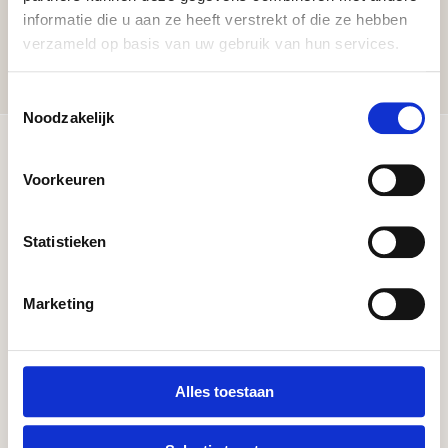
informatie die u aan ze heeft verstrekt of die ze hebben
verzameld op basis van uw gebruik van hun services.
Toestemmingsselectie
Noodzakelijk
Voorkeuren
Statistieken
CELLICS
Marketing
Shop
Our story
Alles toestaan
Huidscan
Vind skin expert